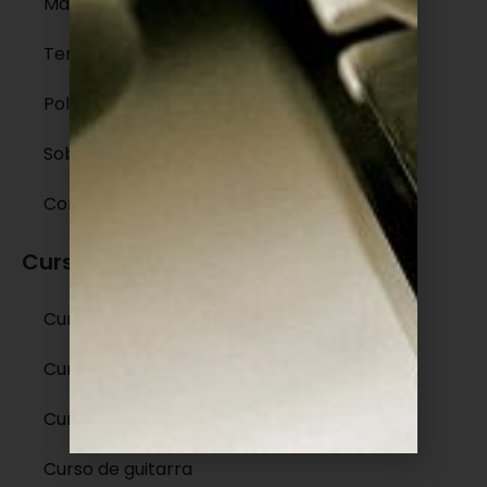
Mapa do Site
Termos de Uso
Políticas de Privacidade
Sobre
Contato
Cursos e treinamentos
Curso de violão fingerstyle
Curso de canto
Curso de teclado
Curso de guitarra