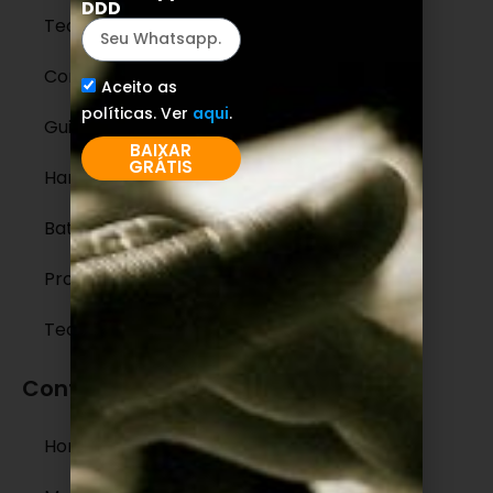
DDD
Teoria Musical
ContraBaixo
Aceito as
políticas. Ver
aqui
.
Guitarra
BAIXAR
GRÁTIS
Harmonia
Bateria
Produção Musical
Tecnologia
Conteúdos legais
Home