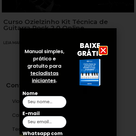
Curso Ozielzinho Kit Técnica de
Guitarra Rock 2.0 Online
LEIA MAIS »
BAIXE
Manual simples,
GRÁTIS
prático e
gratuito para
tecladistas
iniciantes
.
Conteúdos
Nome
Violão
E-mail
Canto
Teclado e Piano
Whatsapp com