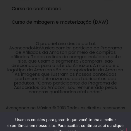
Curso de contrabaixo
Curso de mixagem e masterização (DAW)
O proprietário deste portal,
AvancandoNaMusica.com.br, participa do Programa
de Afiliados da Amazon por meio de compras
afiliadas. Todos os links de compra incluídos neste
site, que usam o segmento /comprar/, são
direcionados para o site da Amazon. A marca e o
logotipo da Amazon são de propriedade da Amazon.
As imagens que ilustram os nossos conteúdos
pertencem à Amazon ou aos fabricantes dos
produtos. “Como participante do Programa de
Associados da Amazon, sou remunerado pelas
compras qualificadas efetuadas”
Avançando na Música © 2018 Todos os direitos reservados
Usamos cookies para garantir que você tenha a melhor
experiência em nosso site. Para aceitar, continue aqui ou clique