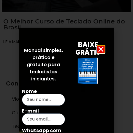
O Melhor Curso de Teclado Online do
Brasil
LEIA MAIS »
BAIXE
Manual simples,
GRÁTIS
prático e
gratuito para
tecladistas
iniciantes
.
Conteúdos
Nome
Violão
E-mail
Canto
Teclado e Piano
Whatsapp com