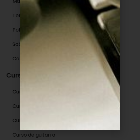
Mapa do Site
Termos de Uso
Políticas de Privacidade
Sobre
Contato
Cursos e treinamentos
Curso de violão fingerstyle
Curso de canto
Curso de teclado
Curso de guitarra