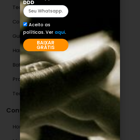
DDD
Teoria Musical
ContraBaixo
Aceito as
políticas. Ver
aqui
.
Guitarra
BAIXAR
GRÁTIS
Harmonia
Bateria
Produção Musical
Tecnologia
Conteúdos legais
Home