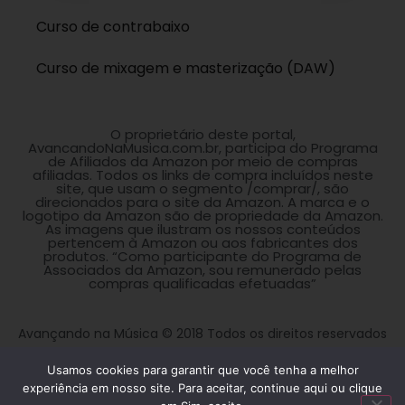
Curso de contrabaixo
Curso de mixagem e masterização (DAW)
O proprietário deste portal,
AvancandoNaMusica.com.br, participa do Programa
de Afiliados da Amazon por meio de compras
afiliadas. Todos os links de compra incluídos neste
site, que usam o segmento /comprar/, são
direcionados para o site da Amazon. A marca e o
logotipo da Amazon são de propriedade da Amazon.
As imagens que ilustram os nossos conteúdos
pertencem à Amazon ou aos fabricantes dos
produtos. “Como participante do Programa de
Associados da Amazon, sou remunerado pelas
compras qualificadas efetuadas”
Avançando na Música © 2018 Todos os direitos reservados
Usamos cookies para garantir que você tenha a melhor
experiência em nosso site. Para aceitar, continue aqui ou clique