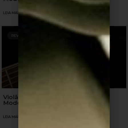
LEIA MAIS »
REVIEW DE VIOLÕES
Violão Takamine: É bom? Quais
Modelos? Como Comprar?
LEIA MAIS »