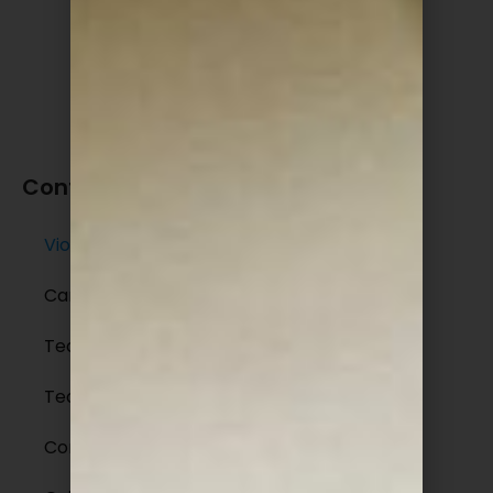
« Anterior
1
2
3
4
5
Próximo »
Conteúdos
Violão
Canto
Teclado e Piano
Teoria Musical
ContraBaixo