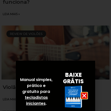
funciona?
LEIA MAIS »
REVIEW DE VIOLÕES
BAIXE
Manual simples,
GRÁTIS
prático e
Violão Taylor é bom?
gratuito para
tecladistas
LEIA MAIS »
iniciantes
.