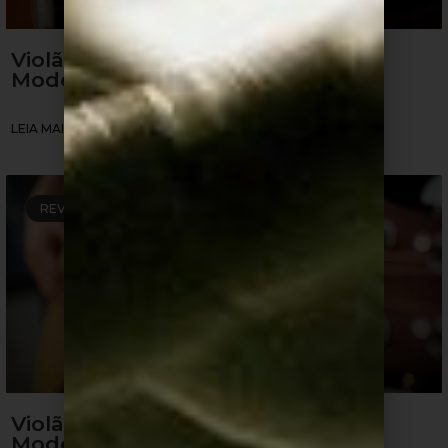
Violão Strinberg: É bom? Quais
Modelos? Como Comprar?
LEIA MAIS »
REVIEW DE VIOLÕES
Violão Yamaha: É bom? Quais
Modelos? Como Comprar?