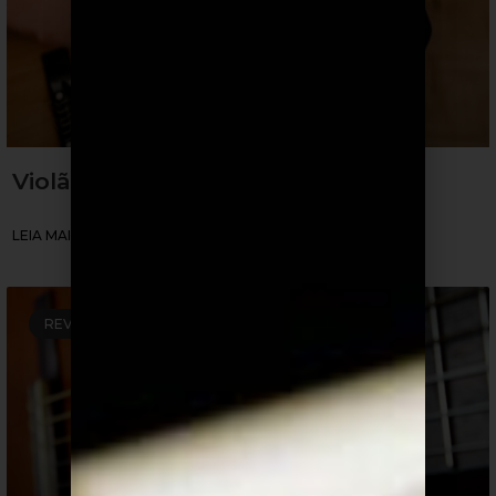
Violão Tagima é Bom?
LEIA MAIS »
REVIEW DE VIOLÕES