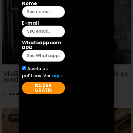
Nome
REVIEW DE VIOLÕES
E-mail
Whatsapp com
DDD
Aceito as
Violão infantil para iniciantes: Quais os
políticas. Ver
aqui
.
modelos?
BAIXAR
GRÁTIS
LEIA MAIS »
REVIEW DE VIOLÕES