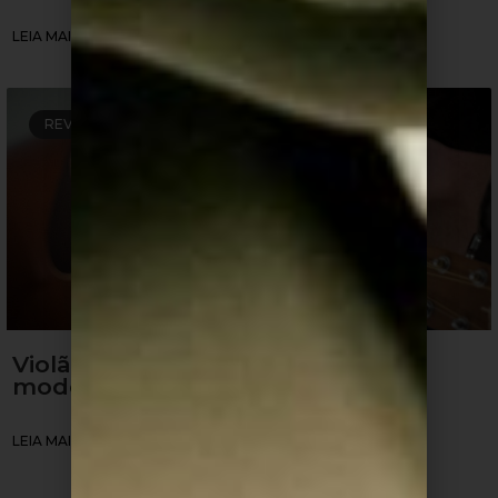
LEIA MAIS »
REVIEW DE VIOLÕES
Violão Crafter: Quais os melhores
modelos para comprar?
LEIA MAIS »