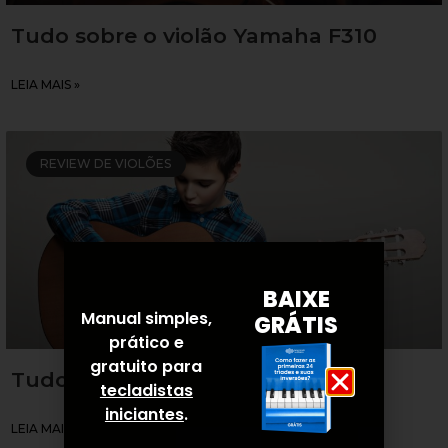
Tudo sobre o violão Yamaha F310
LEIA MAIS »
REVIEW DE VIOLÕES
BAIXE
Manual simples,
GRÁTIS
prático e
gratuito para
Tudo sobre o violão Yamaha C80
tecladistas
iniciantes
.
LEIA MAIS »