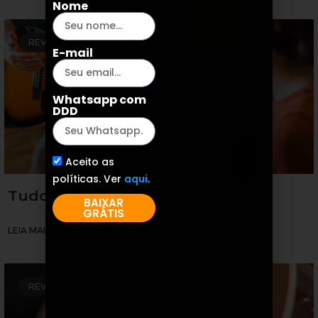
Nome
REVIEW DE VIOLÕES
E-mail
Whatsapp com
DDD
Aceito as
políticas. Ver
aqui
.
Tudo sobre o violão Yamaha f310
BAIXAR
GRÁTIS
LEIA MAIS »
REVIEW DE VIOLÕES