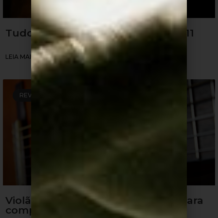
Tudo sobre o violão Takamine GD11
LEIA MAIS »
REVIEW DE VIOLÕES
Violão Rozini: Melhores modelos para
comprar