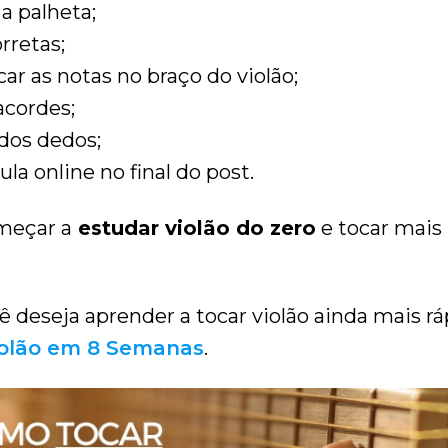
a palheta;
rretas;
ar as notas no braço do violão;
acordes;
dos dedos;
la online no final do post.
omeçar a
estudar violão do zero
e tocar mais
ê deseja aprender a tocar violão ainda mais r
iolão em 8 Semanas
.