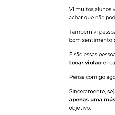
Vi muitos alunos
achar que não po
Também vi pessoas
bom sentimento p
E são essas pesso
tocar violão
e re
Pensa comigo agora
Sinceramente, sej
apenas uma músi
objetivo.