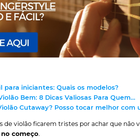
il para iniciantes: Quais os modelos?
iolão Bem: 8 Dicas Valiosas Para Quem…
Violão Cutaway? Posso tocar melhor com
s de violão ficarem tristes por achar que não 
r no começo
.