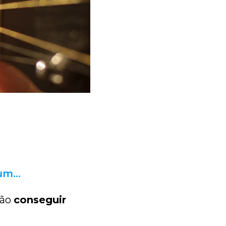
 um…
vão
conseguir