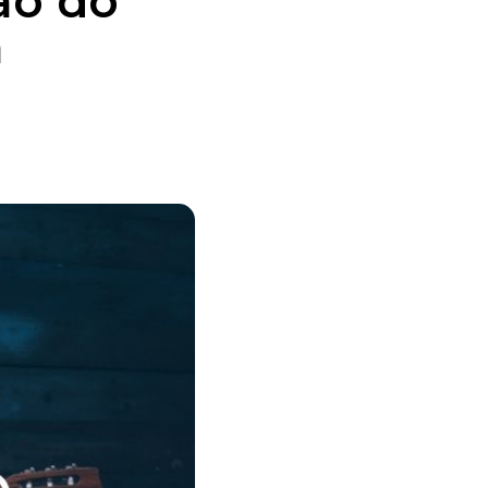
ão do
a