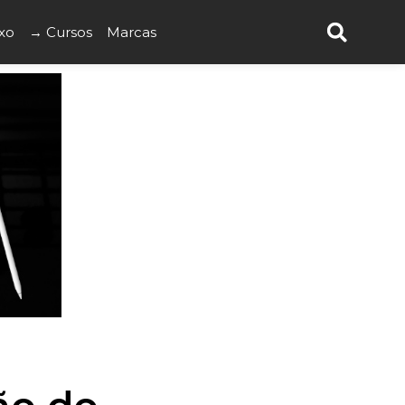
xo
→ Cursos
Marcas