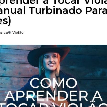
render a Tocar Viol
anual Turbinado Par
es)
sica
Violão