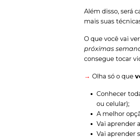
Além disso, será c
mais suas técnicas
O que você vai ve
próximas semana
consegue tocar vio
→
Olha só o que
v
Conhecer toda
ou celular);
A melhor opção
Vai aprender as
Vai aprender s