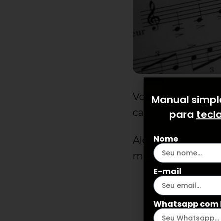
Você sabia que o
Manual simple
cada quinta justa
para
tecl
Nome
Além do
ciclo das
música. Entretanto
E-mail
Whatsapp com