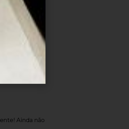
as
a escala
 quartas,
abaixo:
sarei agora
frente! Ainda não