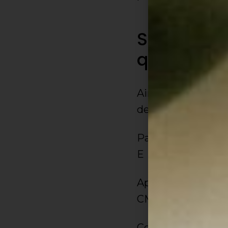
Surgimento
quintas
Ainda existem mus
de um ciclo de qu
Partindo de C, a
E
Após ter observad
CM: C, D, E, G, A.
Como você pode an