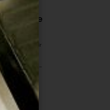
o ciclo de
ca surge a partir
tas:
C – G – D – A –
pentatônica de
ssui as mesmas