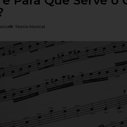
 e Para Que Serve o 
?
sica
Teoria Musical