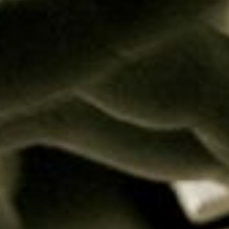
da escala de Dó maior (CM) é sustenida ou b
 é a quinta justa de Dó (C)? O Sol maior (GM)! 
ão: o Fá Sustenido (F#);
smo padrão da pergunta anterior, Sabe qual é
que é Ré (D), você acertou. Em sua escala, há
stenido (F#) e Dó maior (CM)
ões é possível saber que, a cada quinta, exist
a seguinte.
adistas tendem a querer saber mais a respei
s escalas maiores têm desenhos diferentes ent
plicativo, as alterações irão definir qual o nú
scala.