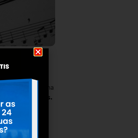
e distanciam a
TIS
s
que é utilizado na
rculo de quintas.