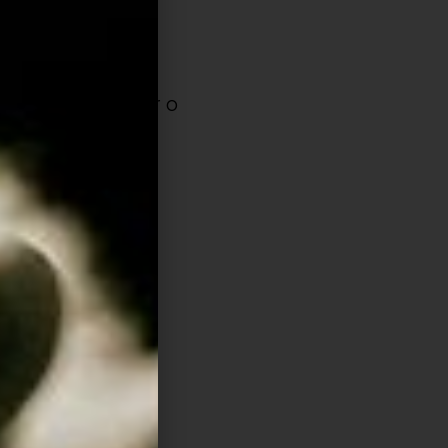
sim por diante.
ca, talvez fazer o
de verificar as
he:
tras palavras,