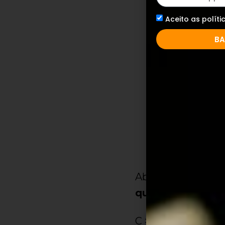
Aceito as políti
BA
Abaixo você vai ve
quintas
:
C > G > D > A > E 