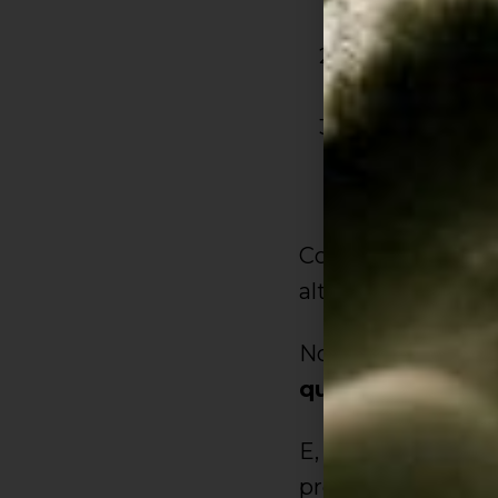
nenhuma nota 
Você sabe qual
há uma alteraç
Seguindo o me
Se respondeu 
que são Fá Su
Com essas informaç
alteração na escal
Normalmente, tecl
quintas
, porque a
E, para ser mais ex
pretas haverá na e