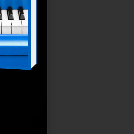
eja, um
ciclo de