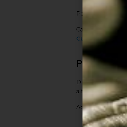
Perceba que o B é 
Caso você esteja p
Curso de Teclad
Para que s
Diversos alunos 
alterações susten
Abaixo você verá
A escala de D