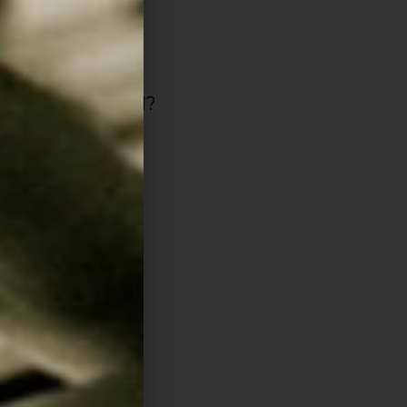
emol;
E na sua escala,
 a quinta de Sol?
 duas alterações
e a mais, 1
to do
ciclo de
re si.
mero de teclas