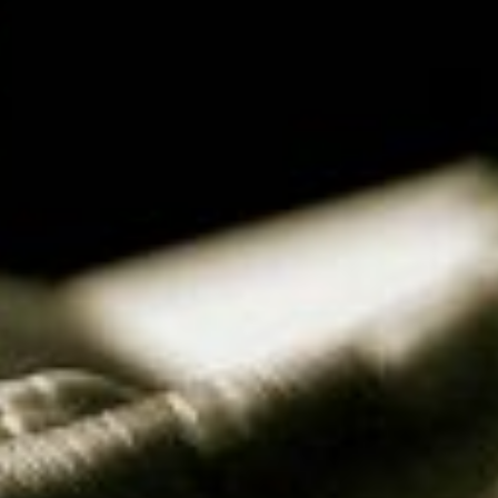
a quinta justa de E, que é a quinta de A, e as
ensando em se especializar ainda mais na músi
o Online
possa ser a sua melhor opção.
erve o ciclo das quintas?
de música estudam o
ciclo das quintas
, a fim 
idas e bemóis de uma escala maior.
 3 exemplos desse modelo de estudo, acompan
ó maior (CM) não tem nenhuma variação. Em ou