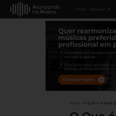
Início
eBooks
Início
»
O Que é e Para Q