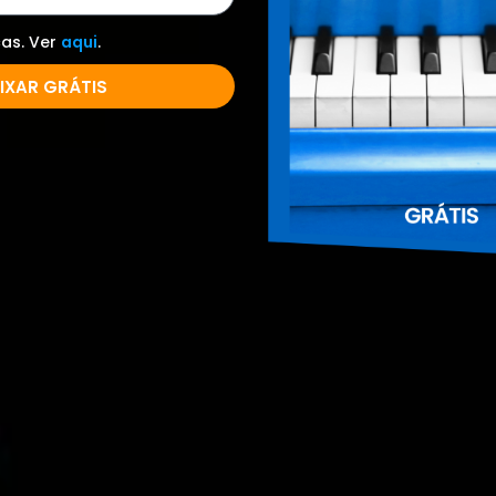
cas. Ver
aqui
.
IXAR GRÁTIS
r como são os intervalos de quinta justa, ou s
> B