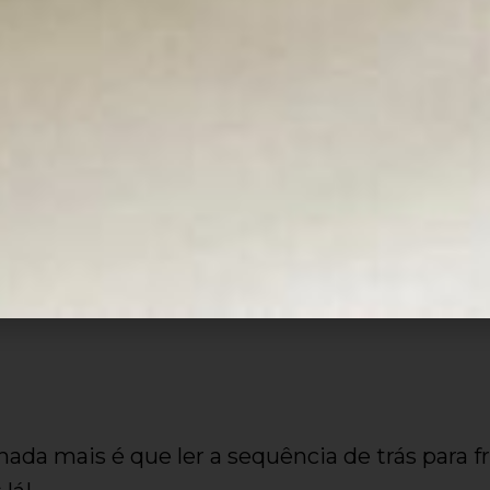
das quintas de CM.
e sobre o ciclo das quart
ento, falei a respeito do ciclo de quintas e d
m, contarei uma curiosidade sobre o
ciclo de
 de notas que foi utilizada anteriormente, u
 nada mais é que ler a sequência de trás para 