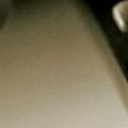
 da escala pentatônica e 
icistas que não sabem que a escala pentatôni
intas.
companhe a sequência deste
círculo das quin
o, faça a comparação com as notas da escala 
alisar, a escala pentatônica de Dó maior po