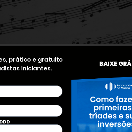
ciclo de quintas
é uma cadeia de notas que s
s, prático e gratuito
BAIXE GRÁ
?
adistas iniciantes
.
 quintas
, existe também o
ciclo das quarta
, neste artigo, você vai aprender o que é o
cí
 DDD