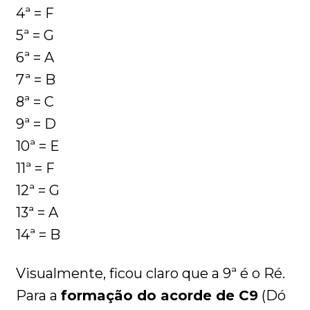
4ª = F
5ª = G
6ª = A
7ª = B
8ª = C
9ª = D
10ª = E
11ª = F
12ª = G
13ª = A
14ª = B
Visualmente, ficou claro que a 9ª é o Ré.
Para a
formação do acorde de C9
(Dó