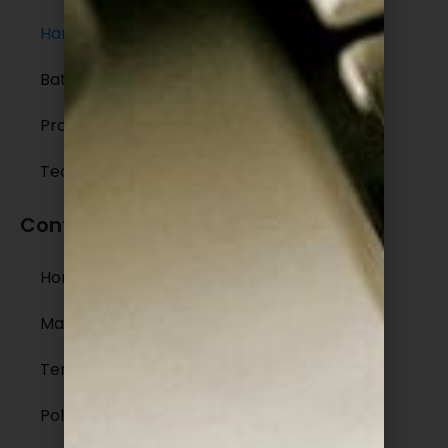
Harmonia
Bateria
Produção Musical
Tecnologia
Conteúdos legais
Home
Mapa do Site
Termos de Uso
Políticas de Privacidade