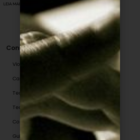
LEIA MAIS »
Conteúdos
Violão
Canto
Teclado e Piano
Teoria Musical
ContraBaixo
Guitarra