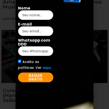
Amantéa: Como Harmonizar Trechos
Musicais (Análise)
Nome
LEIA MAIS »
E-mail
CURSO DE HARMONIA
Whatsapp com
DDD
Aceito as
políticas. Ver
aqui
.
BAIXAR
GRÁTIS
Curso de Harmonia Online
(Harmonização Musical Funcional)
Saiba TUDO