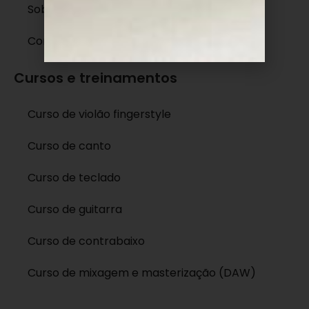
Sobre
Contato
Cursos e treinamentos
Curso de violão fingerstyle
Curso de canto
Curso de teclado
Curso de guitarra
Curso de contrabaixo
Curso de mixagem e masterização (DAW)