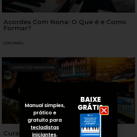
Acordes Com Nona: O Que é e Como
Formar?
LEIA MAIS »
CURSO DE HARMONIA
BAIXE
Manual simples,
GRÁTIS
prático e
gratuito para
tecladistas
Curso Harmonize-Me do Walter
iniciantes
.