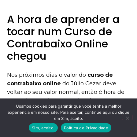
A hora de aprender a
tocar num Curso de
Contrabaixo Online
chegou
Nos próximos dias o valor do
curso de
contrabaixo online
do Júlio Cezar deve
voltar ao seu valor normal, então é hora de
aproveitar o valor promocional com o
Usamos cookies para garantir que você tenha a melhor
desconto exclusivo para você.
experiência em nosso site. Para aceitar, continue aqui ou clique
em Sim, aceito.
Vamos lembrar tudo tudo o que você vai ter
Sim, aceito.
Política de Privacidade
com o curso de contrabaixo online do