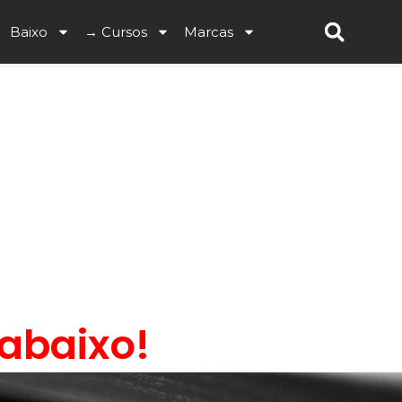
Baixo
→ Cursos
Marcas
 abaixo!