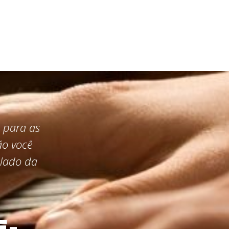
 para as
ão você
clado da
E-