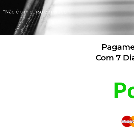
*Não é um curso em vídeo.
Pagamen
Com 7 Dia
P