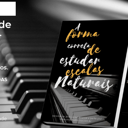
 de
4
os.
DAS
ade