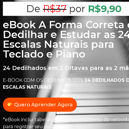
De
R$37
por
R$9,90
eBook A Forma Correta
Dedilhar e Estudar as 2
Escalas Naturais para
Teclado e Piano
24 Dedilhados em 2 Oitavas para as 2 mã
E-BOOK COM OS DESENHOS DOS
24 DEDILHADOS 
ESCALAS NATURAIS
Quero Aprender Agora
*eBook inclui tabelas de acompanhamento de velocid
para registrar seu progresso.