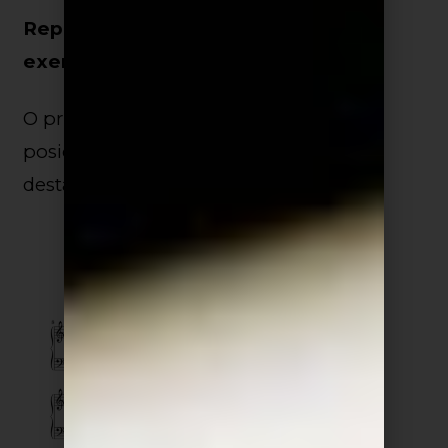
Repare nos compassos da partitura
exemplo abaixo:
O primeiro destaque apresenta o C na
posição fundamental e o segundo
destaque mostra o C na 2ª inversão.