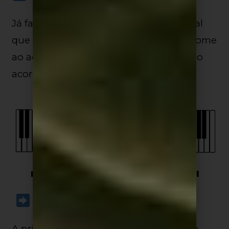
Já falamos sobre a posição fundamental
que acontece quando a nota, que dá nome
ao acorde, é a primeira entre as notas do
acorde.
Inversão de Acordes – Fundamental
1º Inversão
A primeira inversão é caracterizada pela