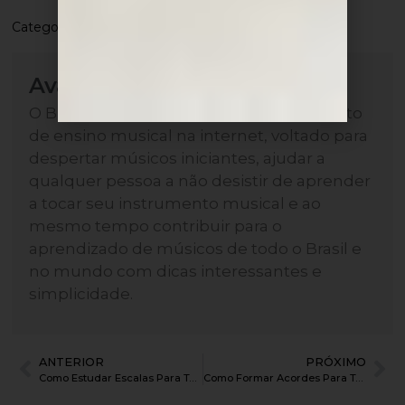
Categorias:
Teclado e Piano
Avançando na Música
O Blog Avançando na Música é um projeto
de ensino musical na internet, voltado para
despertar músicos iniciantes, ajudar a
qualquer pessoa a não desistir de aprender
a tocar seu instrumento musical e ao
mesmo tempo contribuir para o
aprendizado de músicos de todo o Brasil e
no mundo com dicas interessantes e
simplicidade.
ANTERIOR
PRÓXIMO
Como Estudar Escalas Para Teclado e Piano
Como Formar Acordes Para Teclado e Piano e Aprender Para Toda Eternidade