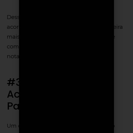
Dessa forma você consegue tocar um
acorde e já pensar no próximo de maneira
mais assertiva e com qualidade, porque
com a
inversão de acordes
a próxima
nota já estará embaixo da sua mão.
#3 Inversão de
Acordes em Cifras e
Partituras
Um dos pontos fracos das cifras é o fato