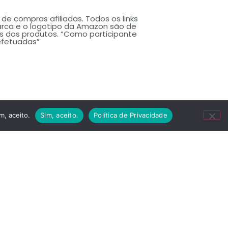
de compras afiliadas. Todos os links
arca e o logotipo da Amazon são de
s dos produtos. “Como participante
efetuadas”
m, aceito.
Sim, aceito.
Política de Privacidade