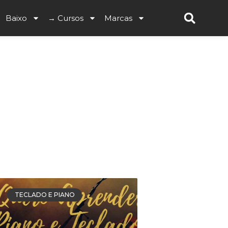
Baixo
→ Cursos
Marcas
e como tocar teclado e piano
TECLADO E PIANO