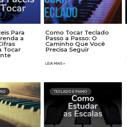
s, prático e gratuito
BAIXE GRÁ
adistas iniciantes
.
eis Para
Como Tocar Teclado
prenda a
Passo a Passo: O
Cifras
Caminho Que Você
a Tocar
Precisa Seguir
ante
LEIA MAIS »
 DDD
ANO
TECLADO E PIANO
cas. Ver
aqui
.
IXAR GRÁTIS