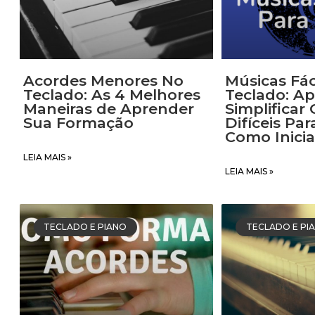
Manual simple
para
tecl
Acordes Menores No
Músicas Fác
Nome
Teclado: As 4 Melhores
Teclado: A
Maneiras de Aprender
Simplificar 
Sua Formação
Difíceis Par
Como Inici
E-mail
LEIA MAIS »
LEIA MAIS »
Whatsapp com
TECLADO E PIANO
TECLADO E PI
Aceito as políti
BA