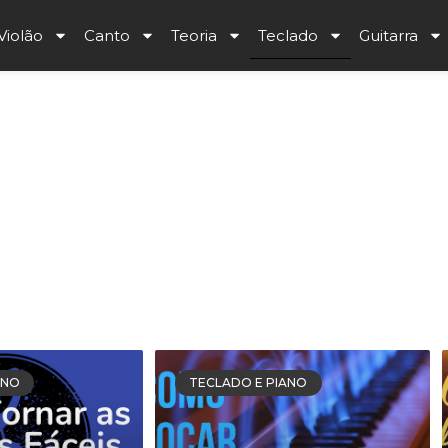
Violão
Canto
Teoria
Teclado
Guitarra
s
ar teclado de forma qualificada. As melhores dicas sobr
ANO
TECLADO E PIANO