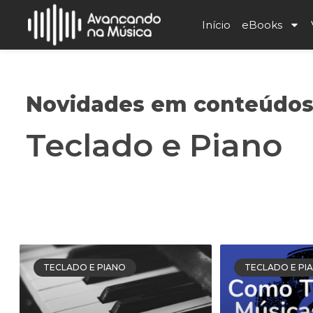
Início
eBooks
Novidades em conteúdo
Teclado e Piano
Artigos planejados para quem deseja aprender a toc
estão aqui!
TECLADO E PIANO
TECLADO E PI